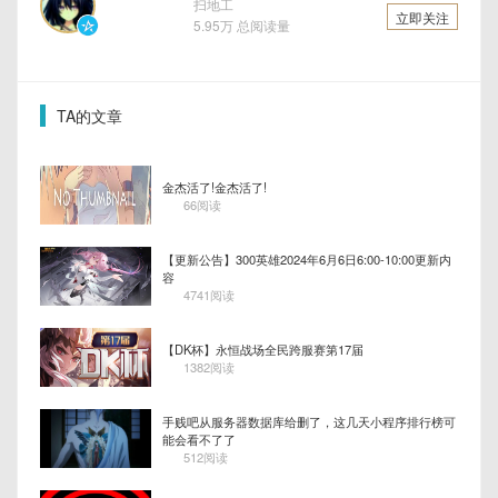
扫地工
立即关注
5.95万 总阅读量
TA的文章
金杰活了!金杰活了!
66阅读
【更新公告】300英雄2024年6月6日6:00-10:00更新内
容
4741阅读
【DK杯】永恒战场全民跨服赛第17届
1382阅读
手贱吧从服务器数据库给删了，这几天小程序排行榜可
能会看不了了
512阅读