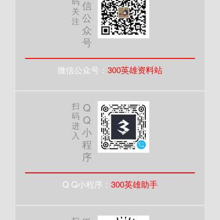
码
信
关
公
注
众
号
微信公众号：
300英雄资料站
扫
Q
码
Q
进
小
入
程
序
Q Q小程序：
300英雄助手