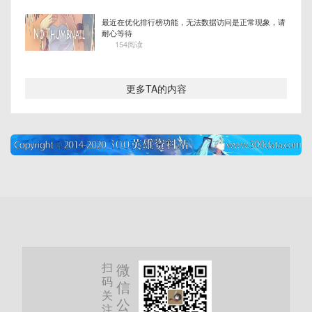
最近在优化排行榜功能，无法数据访问是正常现象，请
耐心等待
154阅读
更多TA的内容
扫
微
码
信
关
公
注